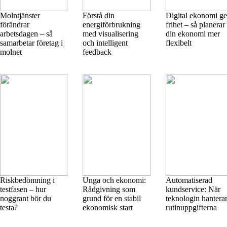
Molntjänster
Förstå din
Digital ekonomi ge
förändrar
energiförbrukning
frihet – så planerar
arbetsdagen – så
med visualisering
din ekonomi mer
samarbetar företag i
och intelligent
flexibelt
molnet
feedback
Riskbedömning i
Unga och ekonomi:
Automatiserad
testfasen – hur
Rådgivning som
kundservice: När
noggrant bör du
grund för en stabil
teknologin hantera
testa?
ekonomisk start
rutinuppgifterna