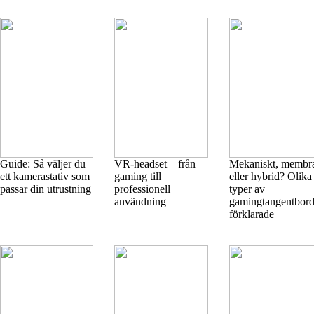
Guide: Så väljer du
VR-headset – från
Mekaniskt, membr
ett kamerastativ som
gaming till
eller hybrid? Olika
passar din utrustning
professionell
typer av
användning
gamingtangentbor
förklarade