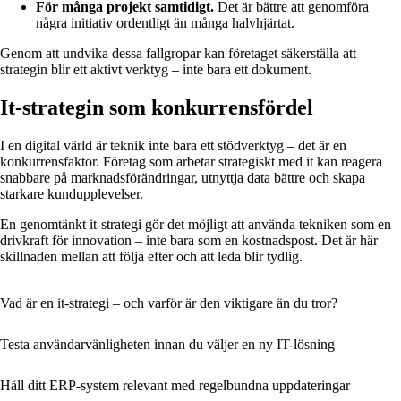
För många projekt samtidigt.
Det är bättre att genomföra
några initiativ ordentligt än många halvhjärtat.
Genom att undvika dessa fallgropar kan företaget säkerställa att
strategin blir ett aktivt verktyg – inte bara ett dokument.
It-strategin som konkurrensfördel
I en digital värld är teknik inte bara ett stödverktyg – det är en
konkurrensfaktor. Företag som arbetar strategiskt med it kan reagera
snabbare på marknadsförändringar, utnyttja data bättre och skapa
starkare kundupplevelser.
En genomtänkt it-strategi gör det möjligt att använda tekniken som en
drivkraft för innovation – inte bara som en kostnadspost. Det är här
skillnaden mellan att följa efter och att leda blir tydlig.
Vad är en it-strategi – och varför är den viktigare än du tror?
Testa användarvänligheten innan du väljer en ny IT-lösning
Håll ditt ERP-system relevant med regelbundna uppdateringar