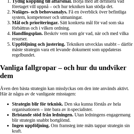
Tydlig koppling till affärsmål.
Börja med att definiera vad
företaget vill uppnå – och hur tekniken kan stödja det.
Nuläges- och behovsanalys.
Få en överblick över befintliga
system, kompetenser och utmaningar.
Mål och prioriteringar.
Sätt konkreta mål för vad som ska
förbättras och i vilken ordning.
Handlingsplan.
Beskriv vem som gör vad, när och med vilka
resurser.
Uppföljning och justering.
Tekniken utvecklas snabbt – därför
måste strategin vara ett levande dokument som uppdateras
regelbundet.
Vanliga fallgropar – och hur du undviker
dem
Även den bästa strategin kan misslyckas om den inte används aktivt.
Här är några av de vanligaste misstagen:
Strategin blir för teknisk.
Den ska kunna förstås av hela
organisationen – inte bara av it-specialister.
Bristande stöd från ledningen.
Utan ledningens engagemang
blir strategin snabbt bortglömd.
Ingen uppföljning.
Om framsteg inte mäts tappar strategin sin
kraft.