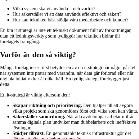
Vilka system ska vi använda – och varför?
Hur säkerställer vi att data används effektivt och säkert?
Hur kan tekniken bäst stödja våra medarbetare och kunder?
En bra it-strategi är inte ett tekniskt dokument fullt av förkortningar,
utan ett ledningsverktyg som tydliggör hur tekniken bidrar till
företagets framgång.
Varför är den så viktig?
Många företag inser först betydelsen av en it-strategi när något går fel –
när systemen inte pratar med varandra, när data går förlorad eller när
digitala initiativ drar åt olika håll. En tydlig strategi förebygger just
detta.
En it-strategi är viktig eftersom den:
Skapar riktning och prioritering.
Den hjälper till att avgöra
vilka projekt som ska genomföras först och vilka som kan vänta.
Säkerställer samordning.
När alla avdelningar arbetar utifrån
samma digitala plan undviker man dubbelarbete och ineffektiva
lösningar.
Stödjer tillväxt.
En genomtänkt teknisk infrastruktur gör det
lättare att växa när behovet uppstår.