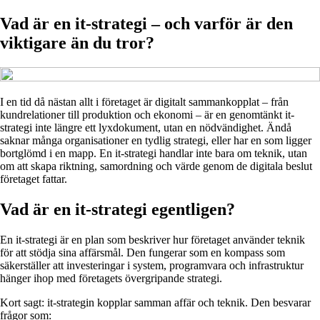
Vad är en it-strategi – och varför är den
viktigare än du tror?
I en tid då nästan allt i företaget är digitalt sammankopplat – från
kundrelationer till produktion och ekonomi – är en genomtänkt it-
strategi inte längre ett lyxdokument, utan en nödvändighet. Ändå
saknar många organisationer en tydlig strategi, eller har en som ligger
bortglömd i en mapp. En it-strategi handlar inte bara om teknik, utan
om att skapa riktning, samordning och värde genom de digitala beslut
företaget fattar.
Vad är en it-strategi egentligen?
En it-strategi är en plan som beskriver hur företaget använder teknik
för att stödja sina affärsmål. Den fungerar som en kompass som
säkerställer att investeringar i system, programvara och infrastruktur
hänger ihop med företagets övergripande strategi.
Kort sagt: it-strategin kopplar samman affär och teknik. Den besvarar
frågor som: